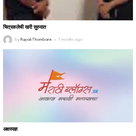
चित्रकलेची खरी सुरुवात
by
Rupali Thombare
7 months ago
अक्षरयज्ञ