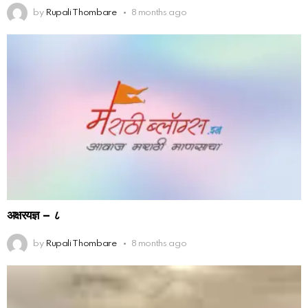
by
Rupali Thombare
8 months ago
अक्षरयज्ञ – ८
by
Rupali Thombare
8 months ago