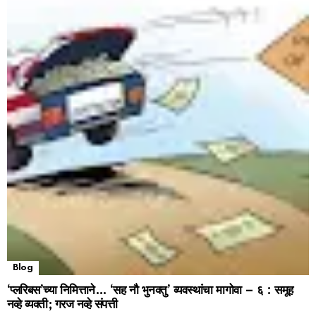
Blog
‘प्लरिबस’च्या निमित्ताने… ‘सह नौ भुनक्तु’ व्यवस्थांचा मागोवा – ६ : समूह
नव्हे व्यक्ती; गरज नव्हे संपत्ती