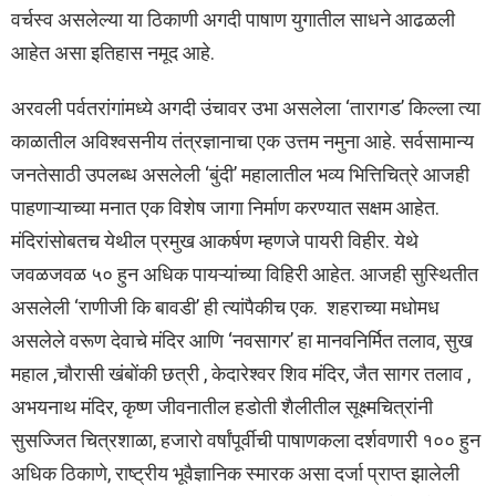
वर्चस्व असलेल्या या ठिकाणी अगदी पाषाण युगातील साधने आढळली
आहेत असा इतिहास नमूद आहे.
अरवली पर्वतरांगांमध्ये अगदी उंचावर उभा असलेला ‘तारागड’ किल्ला त्या
काळातील अविश्वसनीय तंत्रज्ञानाचा एक उत्तम नमुना आहे. सर्वसामान्य
जनतेसाठी उपलब्ध असलेली ‘बुंदी’ महालातील भव्य भित्तिचित्रे आजही
पाहणाऱ्याच्या मनात एक विशेष जागा निर्माण करण्यात सक्षम आहेत.
मंदिरांसोबतच येथील प्रमुख आकर्षण म्हणजे पायरी विहीर. येथे
जवळजवळ ५० हुन अधिक पायऱ्यांच्या विहिरी आहेत. आजही सुस्थितीत
असलेली ‘राणीजी कि बावडी’ ही त्यांपैकीच एक. शहराच्या मधोमध
असलेले वरूण देवाचे मंदिर आणि ‘नवसागर’ हा मानवनिर्मित तलाव, सुख
महाल ,चौरासी खंबोंकी छत्री , केदारेश्वर शिव मंदिर, जैत सागर तलाव ,
अभयनाथ मंदिर, कृष्ण जीवनातील हडोती शैलीतील सूक्ष्मचित्रांनी
सुसज्जित चित्रशाळा, हजारो वर्षांपूर्वीची पाषाणकला दर्शवणारी १०० हुन
अधिक ठिकाणे, राष्ट्रीय भूवैज्ञानिक स्मारक असा दर्जा प्राप्त झालेली