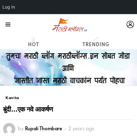
Log In
L
Menu
HOT
TRENDING
Kavita
बुंदी…एक नवे आकर्षण
by
Rupali Thombare
2 years ago