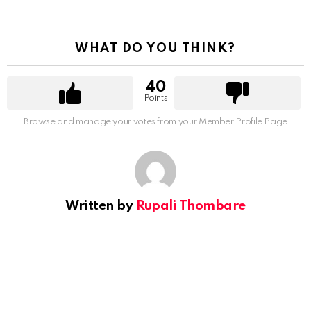
WHAT DO YOU THINK?
40
Points
Browse and manage your votes from your Member Profile Page
Written by
Rupali Thombare