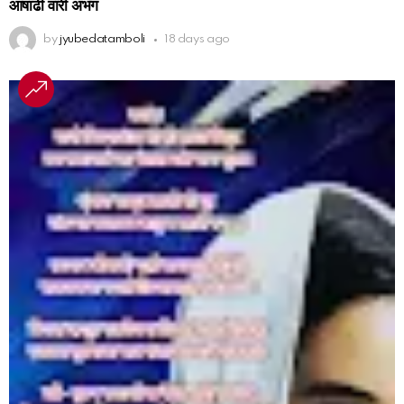
आषाढी वारी अभंग
by
jyubedatamboli
18 days ago