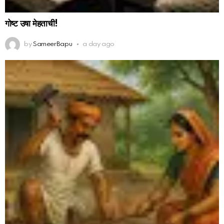
गोष्ट उषा मेहताची!
by
SameerBapu
a day ago