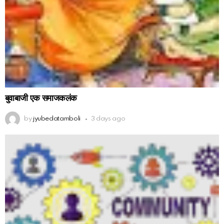
बुवाबाजी एक समाजकलंक
by
jyubedatamboli
3 days ago