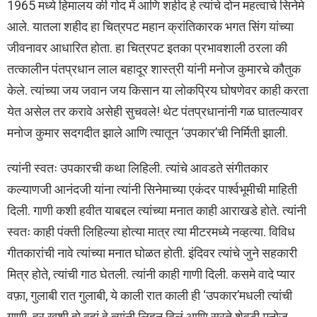
1965 मध्ये हिमालय की गोद में आणि शहीद हे त्यांचे दोन महत्वाचे सिनेमे
आले. यातला शहीद हा चित्रपट महान क्रांतिकारक भगत सिंग यांच्या
जीवनावर आधारित होता. हा चित्रपट इतका प्रभावशाली ठरला की
तत्कालीन पंतप्रधान लाल बहादूर शास्त्री यांनी मनोज कुमारचे कौतुक
केले. त्यांच्या जय जवान जय किसान या लोकप्रिय घोषणेवर काही करता
येत असेल तर करावे असेही सुचवले! थेट पंतप्रधानांनी गळ घातल्यावर
मनोज कुमार सदगदीत झाले आणि त्यातून ‘उपकार’ची निर्मिती झाली.
त्यांनी स्वतः उपकारची कथा लिहिली. त्यांचे आवडते संगीतकार
कल्याणजी आनंदजी यांना त्यांनी सिनेमाच्या एकंदर पार्श्वभूमीची माहिती
दिली. गाणी कशी हवीत याबद्दल त्यांच्या मनात काही आराखडे होते. त्यांनी
स्वतः काही पंक्ती लिहिल्या होत्या मात्र त्या मीटरमध्ये नव्हत्या. विविध
गीतकारांची नावे त्यांच्या मनात घोळत होती. इंदिवर त्यांचे जुने सहकारी
मित्र होते, त्यांची गाठ घेतली. त्यांनी काही गाणी दिली. कसमे वादे प्यार
वफ़ा, गुलाबी रात गुलाबी, ये काली रात काली ही ‘उपकार’मधली त्यांची
गाणी. हर खुशी हो वहां हे त्यांनी लिहून दिलं आणि सरते शेवटी मनोज