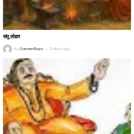
संतू लोहार
by
SameerBapu
2 days ago