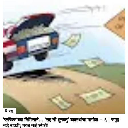
Blog
‘प्लरिबस’च्या निमित्ताने… ‘सह नौ भुनक्तु’ व्यवस्थांचा मागोवा – ६ : समूह
नव्हे व्यक्ती; गरज नव्हे संपत्ती