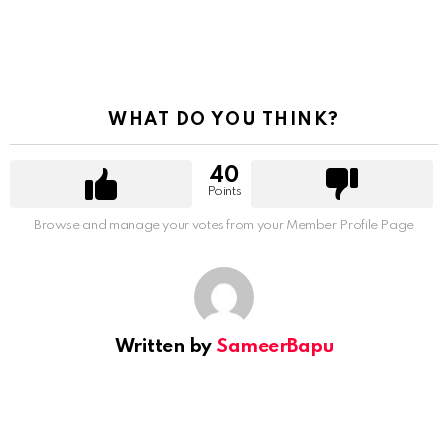
WHAT DO YOU THINK?
40
Points
Browse and manage your votes from your Member Profile Page
Written by
SameerBapu