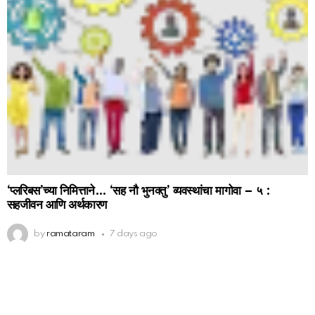
‘प्लरिबस’च्या निमित्ताने… ‘सह नौ भुनक्तु’ व्यवस्थांचा मागोवा – ५ :
सहजीवन आणि अर्थकारण
by
ramataram
7 days ago