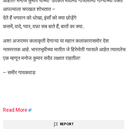
आहोत! मनोज कुमार यांच्या ‘उपकार’मधल्या गाजलेल्या गाण्याच्या पंक्ती
आपल्याला चपखल शोभतात –
देते हैं भगवान को धोखा, इंसाँ को क्या छोड़ेंगे
कसमें, वादे, प्यार, वफ़ा सब बाते हैं, बातों का क्या..
अशा अजरामर कलाकृती देणाऱ्या या महान कलाकारासमोर देश
नतमस्तक आहे. भारतभूमीच्या मातीत जे हिरेमोती गवसले आहेत त्यातलेच
एक म्हणून मनोज कुमार सदैव लक्षात राहतील!
– समीर गायकवाड
Read More
REPORT