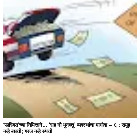
‘प्लरिबस’च्या निमित्ताने… ‘सह नौ भुनक्तु’ व्यवस्थांचा मागोवा – ६ : समूह
नव्हे व्यक्ती; गरज नव्हे संपत्ती