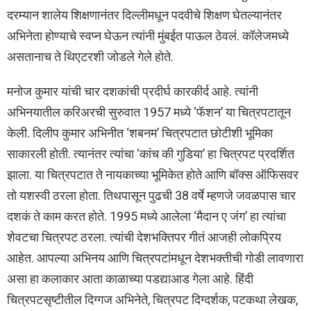
दरम्यान शालेय शिक्षणानंतर दिल्लीमधून पदवीचे शिक्षण घेतल्यानंतर
अभिनेता होण्याचे स्वप्न घेऊन त्यांनी मुंबईत पाऊल ठेवलं. कॉलेजमध्ये
असतानाच ते थिएटरशी जोडले गेले होते.
मनोज कुमार यांची चार दशकांची प्रदीर्घ कारकीर्द आहे. त्यांनी
अभिनयातील करिअरची सुरुवात 1957 मध्ये ‘फॅशन’ या चित्रपटातून
केली. दिलीप कुमार अभिनीत ‘शबनम’ चित्रपटात छोटीशी भूमिका
साकारली होती. त्यानंतर त्यांचा ‘कांच की गुडिया’ हा चित्रपट प्रदर्शित
झाला. या चित्रपटात ते नायकाच्या भूमिकेत होते आणि बॉक्स ऑफिसवर
तो यशस्वी ठरला होता. तिथपासून पुढची 38 वर्षे म्हणजे जवळपास चार
दशकं ते काम करत होते. 1995 मध्ये आलेला ‘मैदान ए जंग’ हा त्यांचा
शेवटचा चित्रपट ठरला. त्यांची देशभक्तिपर गीतं आजही लोकप्रिय
आहेत. आपल्या अभिनय आणि चित्रपटांमधून देशभक्तीची गोडी लावणारा
असा हा कलाकार आता काळाच्या पडद्याआड गेला आहे. हिंदी
चित्रपटसृष्टीतील दिग्गज अभिनेते, चित्रपट दिग्दर्शक, पटकथा लेखक,