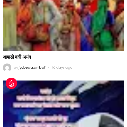
आषाढी वारी अभंग
by
jyubedatamboli
16 days ago