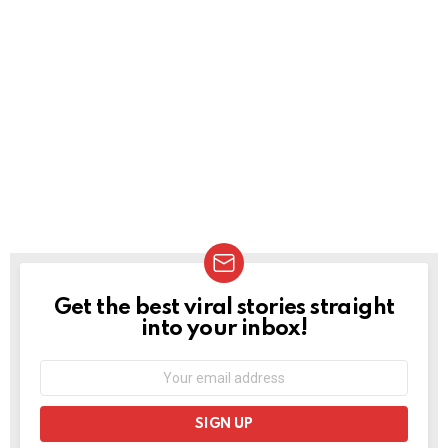
Get the best viral stories straight
NEWSLETTER
into your inbox!
Email
address: