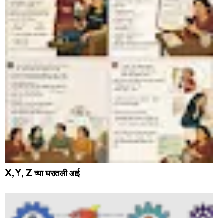
X, Y, Z च्या घरातली आई