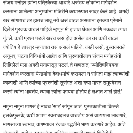
संजय मनोहर ह्यांना पत्रिकेच्या आधारे असंख्य लोकांना मार्गदर्शन
करताना आलेल्या अनुभवांना मंजिरीने कथारुपात सादर केलं आहे. अगदी
खरं सांगायचं तर हातच लावू नये असं वाटत असताना इतक्या प्रेमाने
दिलेलं पुस्तक वाचलं पाहिजे म्हणून मी हातात घेतलं आणि नकळत त्यात
गुंतले. कधी प्रश्न पडले खरंच असं होत असेल का तर कधी वाटलं
ज्योतिष हे शास्त्र म्हणतात तसं असलं पाहिजे. काही असो, पुस्तकातले
अनुभव, घटना विविधांगी आहेत आणि सुरुवातीलाच संजय मनोहरांनी
लिहिलेलं मला अगदी मनापासून पटलं, ते म्हणतात, ’ज्योतिषविषयक
मार्गदर्शन करताना येणार्‍यांना देवाधर्माचं करायला न सांगता माझं त्याच्यांशी
काळाशी आणि त्यांच्या प्रश्नांशी सुसंगत अशा गप्पा मारत समुपदेशन
करणं त्यांना भावतंय, त्याचा त्यांना फायदा होतोय हे लक्षात आलं होतं.’
नमुना नमुना माणसं हे नावच ’सार’ सांगून जातं. पुस्तकातीला किस्से
हलकेफुलके, कधी आपण स्वत:बद्दलच वाचतोय असं वाटायला लावणारे,
माणसाच्या स्वभाव, वागण्यावर रंजक पद्धतीने भाष्य करणारे आहेत. अति