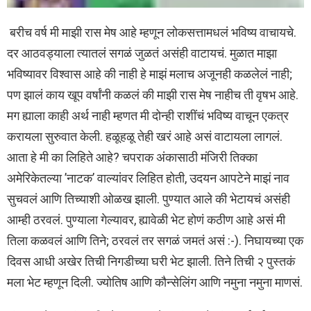
बरीच वर्ष मी माझी रास मेष आहे म्हणून लोकसत्तामधलं भविष्य वाचायचे.
दर आठवड्याला त्यातलं सगळं जुळतं असंही वाटायचं. मुळात माझा
भविष्यावर विश्वास आहे की नाही हे माझं मलाच अजूनही कळलेलं नाही;
पण झालं काय खूप वर्षांनी कळलं की माझी रास मेष नाहीच ती वृषभ आहे.
मग ह्याला काही अर्थ नाही म्हणत मी दोन्ही राशींचं भविष्य वाचून एकत्र
करायला सुरुवात केली. हळूहळू तेही खरं आहे असं वाटायला लागलं.
आता हे मी का लिहिते आहे? चपराक अंकासाठी मंजिरी तिक्का
अमेरिकेतल्या ’नाटक’ वाल्यांवर लिहित होती, उदयन आपटेने माझं नाव
सुचवलं आणि तिच्याशी ओळख झाली. पुण्यात आले की भेटायचं असंही
आम्ही ठरवलं. पुण्याला गेल्यावर, ह्यावेळी भेट होणं कठीण आहे असं मी
तिला कळवलं आणि तिने; ठरवलं तर सगळं जमतं असं :-). निघायच्या एक
दिवस आधी अखेर तिची निगडीच्या घरी भेट झाली. तिने तिची २ पुस्तकं
मला भेट म्हणून दिली. ज्योतिष आणि कौन्सेलिंग आणि नमुना नमुना माणसं.