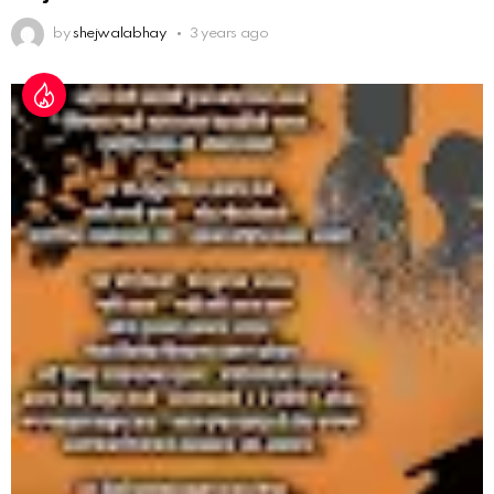
by
shejwalabhay
3 years ago