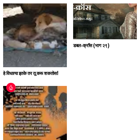
डबल-क्रॉस (भाग २९)
हे विधात्या इतके तर तू करू शकतोस!