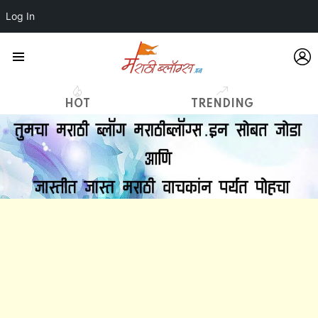
Log In
L
Menu
HOT
TRENDING