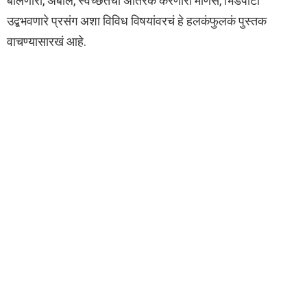
बोलणारी, अबोल, स्वच्छतेचा अतिरेक करणारी माणसं, भिडेपोटी
उद्बभवणारे प्रसंग अशा विविध विषयांवरचं हे हलकंफुलकं पुस्तक
वाचण्यासारखं आहे.