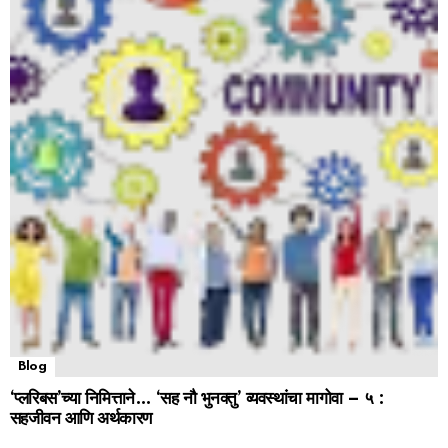
Blog
‘प्लरिबस’च्या निमित्ताने… ‘सह नौ भुनक्तु’ व्यवस्थांचा मागोवा – ५ :
सहजीवन आणि अर्थकारण