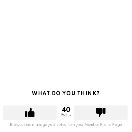
WHAT DO YOU THINK?
40
Points
Browse and manage your votes from your Member Profile Page