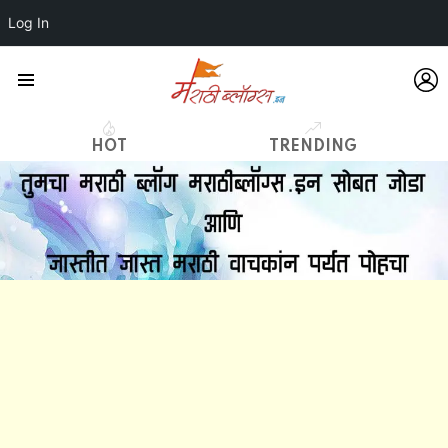
Log In
L
Menu
HOT
TRENDING