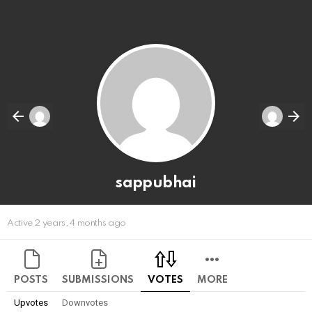
sappubhai
Active 2 years, 4 months ago
POSTS
SUBMISSIONS
VOTES
MORE
Upvotes
Downvotes