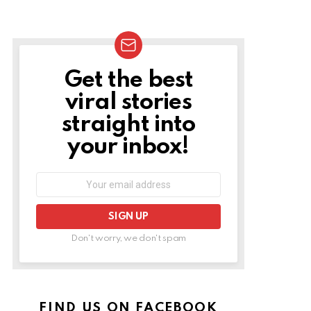
Get the best
NEWSLETTER
viral stories
straight into
your inbox!
Email
address:
Don't worry, we don't spam
FIND US ON FACEBOOK