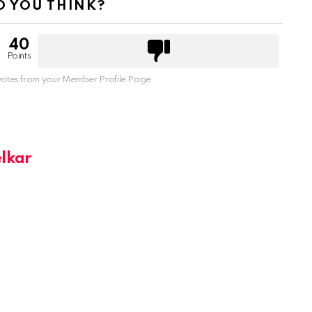
 YOU THINK?
40
Points
otes from your Member Profile Page
lkar