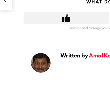
WHAT DO
Browse and manage your v
Written by
Amol Ke