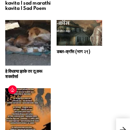
kavita | sad marathi
kavita | Sad Poem
डबल-क्रॉस (भाग २९)
हे विधात्या इतके तर तू करू
शकतोस!
श्री व्